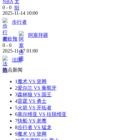
NBA
0
-
0
2025-11-14 10:00
步行者
阿塞拜疆
世欧预
0
-
0
2025-11-17 01:00
法国
热点新闻
1
魔术 VS 篮网
2
爱尔兰 VS 葡萄牙
3
森林狼 VS 国王
4
雷霆 VS 勇士
5
火箭 VS 开拓者
6
塞尔维亚 VS 拉脱维亚
7
快船 VS 老鹰
8
步行者 VS 猛龙
9
魔术 VS 篮网