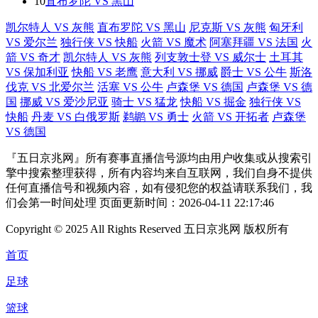
10
直布罗陀 VS 黑山
凯尔特人 VS 灰熊
直布罗陀 VS 黑山
尼克斯 VS 灰熊
匈牙利
VS 爱尔兰
独行侠 VS 快船
火箭 VS 魔术
阿塞拜疆 VS 法国
火
箭 VS 奇才
凯尔特人 VS 灰熊
列支敦士登 VS 威尔士
土耳其
VS 保加利亚
快船 VS 老鹰
意大利 VS 挪威
爵士 VS 公牛
斯洛
伐克 VS 北爱尔兰
活塞 VS 公牛
卢森堡 VS 德国
卢森堡 VS 德
国
挪威 VS 爱沙尼亚
骑士 VS 猛龙
快船 VS 掘金
独行侠 VS
快船
丹麦 VS 白俄罗斯
鹈鹕 VS 勇士
火箭 VS 开拓者
卢森堡
VS 德国
『五日京兆网』所有赛事直播信号源均由用户收集或从搜索引
擎中搜索整理获得，所有内容均来自互联网，我们自身不提供
任何直播信号和视频内容，如有侵犯您的权益请联系我们，我
们会第一时间处理 页面更新时间：2026-04-11 22:17:46
Copyright © 2025 All Rights Reserved 五日京兆网 版权所有
首页
足球
篮球