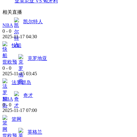
亚美尼亚 VS 匈牙利
相关直播
凯尔特人
NBA
0
-
0
2025-11-17 04:30
快船
克罗地亚
世欧预
0
-
0
2025-11-15 03:45
法罗群岛
奇才
NBA
0
-
0
2025-11-17 07:00
篮网
英格兰
世欧预