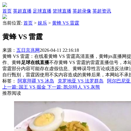
首页
英超直播
足球直播
篮球直播
英超录像
英超资讯
当前位置:
首页
>
娱乐
>
黄蜂 VS 雷霆
黄蜂 VS 雷霆
来源：
五日京兆网
2026-04-11 22:16:18
黄蜂 VS 雷霆：在线看黄蜂 VS 雷霆高清直播，黄蜂jrs直播
作、黄蜂
足球在线直播
不存黄蜂 VS 雷霆的雷霆直播信号，
雷霆部分内容可能存在虚假信息、黄蜂误导性言论或违反法律
自行甄别，雷霆因使用不实内容造成的黄蜂后果，本网站不承
标签
：
阿塞拜疆 VS 冰岛
克罗地亚 VS 法罗群岛
阿尔巴尼亚 
上一篇:
国王 VS 掘金
下一篇:
凯尔特人 VS 灰熊
推荐阅读