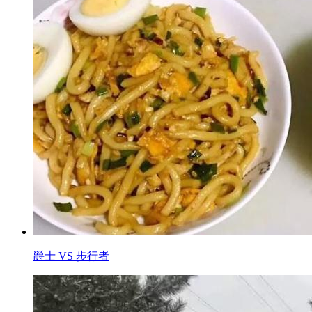
爵士 VS 步行者