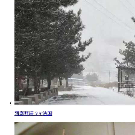
阿塞拜疆 VS 法国