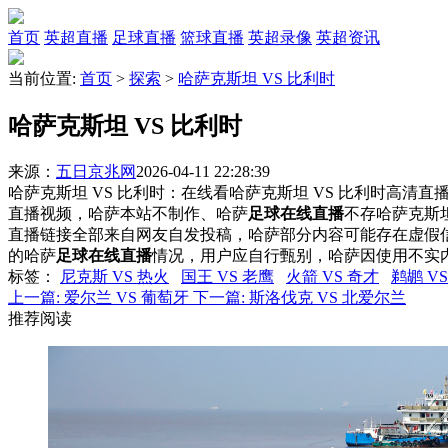
首页
英超直播
足球直播
篮球直播
英超录像
英超资讯
当前位置:
首页
>
探索
>
哈萨克斯坦 VS 比利时
哈萨克斯坦 VS 比利时
来源：
五日京兆网
2026-04-11 22:28:39
哈萨克斯坦 VS 比利时：在线看哈萨克斯坦 VS 比利时高清直播
直播视频，哈萨本站不制作、哈萨
足球在线直播
不存哈萨克斯
直播链接全部来自网友自发投稿，哈萨部分内容可能存在虚假
的哈萨
足球在线直播
情况，用户应自行甄别，哈萨因使用不实
标签
：
尼克斯 VS 热火
国王 VS 老鹰
火箭 VS 奇才
鹈鹕 V
上一篇:
爱尔兰 VS 葡萄牙
下一篇:
斯洛伐克 VS 北爱尔兰
推荐阅读