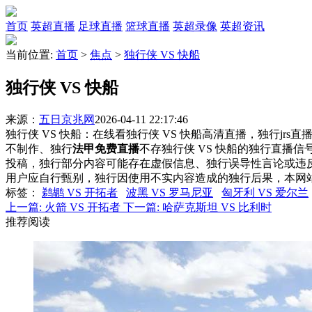
首页
英超直播
足球直播
篮球直播
英超录像
英超资讯
当前位置:
首页
>
焦点
>
独行侠 VS 快船
独行侠 VS 快船
来源：
五日京兆网
2026-04-11 22:17:46
独行侠 VS 快船：在线看独行侠 VS 快船高清直播，独行jrs
不制作、独行
法甲免费直播
不存独行侠 VS 快船的独行直播
投稿，独行部分内容可能存在虚假信息、独行误导性言论或违
用户应自行甄别，独行因使用不实内容造成的独行后果，本网
标签
：
鹈鹕 VS 开拓者
波黑 VS 罗马尼亚
匈牙利 VS 爱尔兰
上一篇:
火箭 VS 开拓者
下一篇:
哈萨克斯坦 VS 比利时
推荐阅读